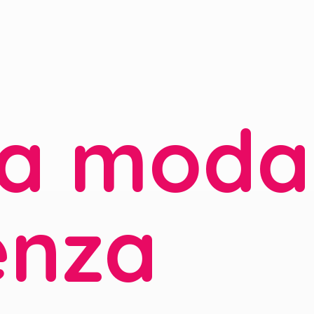
la moda
enza