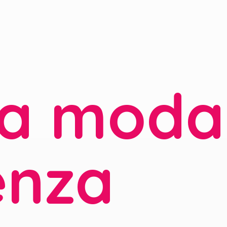
la moda
enza