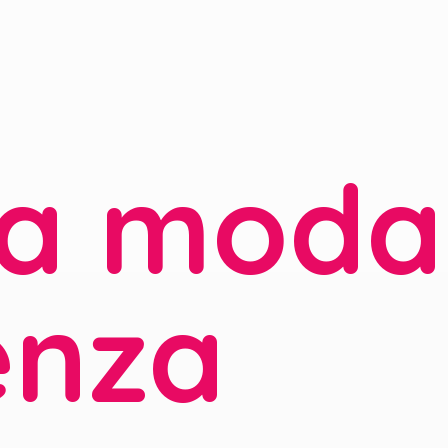
la moda
enza