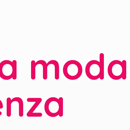
la moda
enza