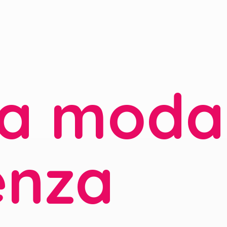
la moda
enza